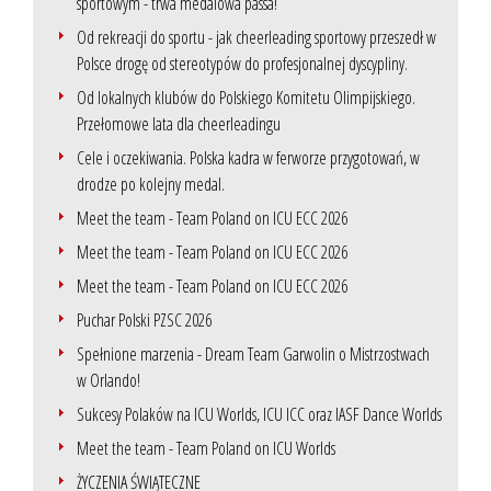
sportowym - trwa medalowa passa!
Od rekreacji do sportu - jak cheerleading sportowy przeszedł w
Polsce drogę od stereotypów do profesjonalnej dyscypliny.
Od lokalnych klubów do Polskiego Komitetu Olimpijskiego.
Przełomowe lata dla cheerleadingu
Cele i oczekiwania. Polska kadra w ferworze przygotowań, w
drodze po kolejny medal.
Meet the team - Team Poland on ICU ECC 2026
Meet the team - Team Poland on ICU ECC 2026
Meet the team - Team Poland on ICU ECC 2026
Puchar Polski PZSC 2026
Spełnione marzenia - Dream Team Garwolin o Mistrzostwach
w Orlando!
Sukcesy Polaków na ICU Worlds, ICU ICC oraz IASF Dance Worlds
Meet the team - Team Poland on ICU Worlds
ŻYCZENIA ŚWIĄTECZNE